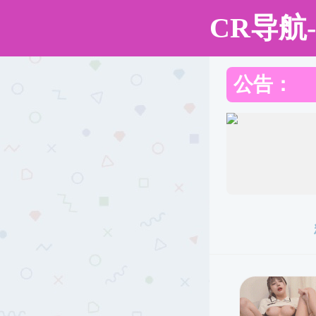
国产成人电影
国产成人电影
国产成人电影概况
党群工作
党群工作
党委委员
党建活动