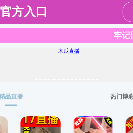
师资队伍
本科教育
研究生教育
科学研
标杆院系
馆校联袂科学魂，实践探索创新程——国产
故事话剧在宁波科
发布时间: 2024-07-28 17:08
作者: “宁”