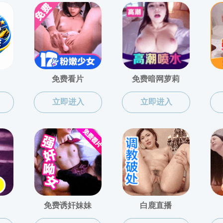
舞台上，学生演员们全情投入，将三位宁波籍科学
次尝试与失败交织的探索，到温馨的家中深刻而细腻的
节的更替让现场的家长和孩子看到不一样的科学家的同
敏无视外国诱惑，执着回国前对研究方向的明晰；是王