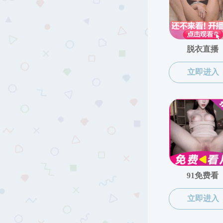
标杆院系
统战工作
工会工作