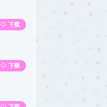
心馆校双方对科学教育深度融合的一次实践，旨在以
兴趣。
“十年树木，百年树人”，馆校双方将继续深化