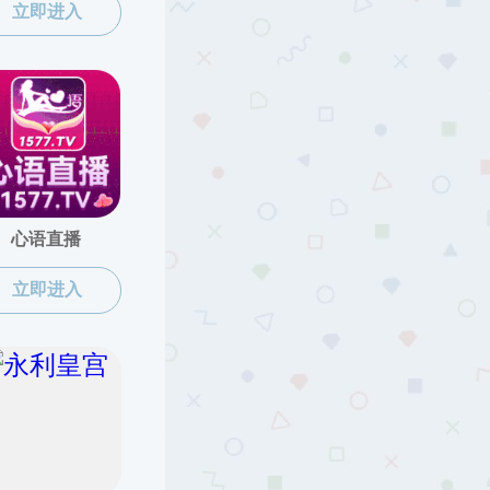
为了国家的未来和民族的希望，都选择踏上了一条相
事业的发展；王阳元成功完成研制，为我国集成电路
与应用，挽救万千生命。这场演出不仅是科学家事迹